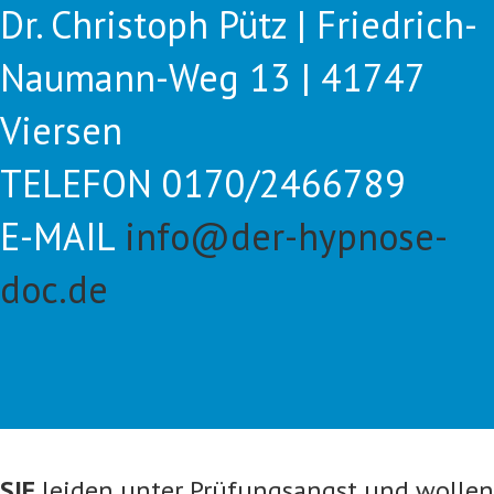
Dr. Christoph Pütz | Friedrich-
Naumann-Weg 13 | 41747
Viersen
TELEFON 0170/2466789
E-MAIL
info@der-hypnose-
doc.de
SIE
leiden unter Prüfungsangst und wollen