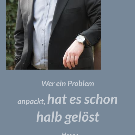
Wer ein Problem
hat es schon
anpackt,
halb gelöst
– Horaz